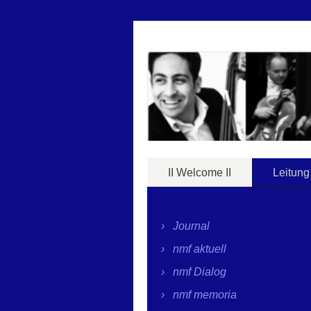
II Welcome II
Leitung
Journal
nmf aktuell
nmf Dialog
nmf memoria