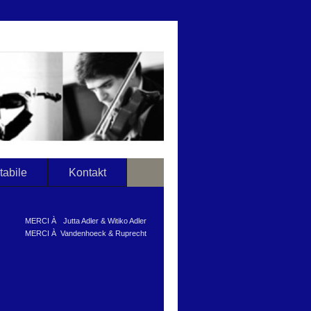
tabile
Kontakt
MERCI À
Jutta Adler & Witiko Adler
MERCI À
Vandenhoeck & Ruprecht
______________________________