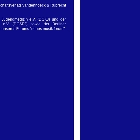
schaftsverlag Vandenhoeck & Ruprecht
d Jugendmedizin e.V. (DGKJ) und der
in e.V. (DGSPJ) sowie der Berliner
ng unseres Forums "neues musik forum".