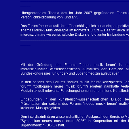
_____
Übergeordnetes Thema des im Jahr 2007 gegründeten Forums "
Persönlichkeitsbildung von Kind an".
Das Forum "neues musik forum" beschäftigt sich aus mehrperspektivis
Themas Musik / Musiktherapie im Kontext "Culture & Health", auch un
interdisziplinäre wissenschaftliche Diskurs erfolgt unter Einbindung v
_____________________________________________________
_____
Mit der Gründung des Forums "neues musik forum" ist das
interdisziplinären
wissenschaftlichen Austausch der Bereiche
Bundeskongresses für Kinder- und Jugendmedizin aufzubauen:
In den seitens des Forums "neues musik forum" konzipierten F
forum", "
Colloquien neues musik forum") erörtern namhafte Vertr
Medizin aktuell relevante Forschungsthemen, renommierte Künstler:in
Eingebunden in den künstlerisch-wissenschaftlichen Dialog, be
Präsentation der seitens des Forums "neues musik forum" realisie
kreierten Musikprojekten.
Den interdisziplinären wissenschaftlichen Austausch der Bereiche M
"Symposium neues musik forum 2026" in Kooperation mit der Be
Jugendmedizin (BGKJ) statt.