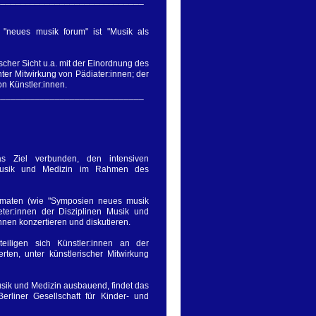
neues musik forum" ist "Musik als
cher Sicht u.a. mit der Einordnung des
ter Mitwirkung von Pädiater:innen; der
on Künstler:innen.
______________________________
 Ziel verbunden, den intensiven
 Musik und Medizin im Rahmen des
ormaten (wie "Symposien neues musik
eter:innen der Disziplinen Musik und
nen konzertieren und diskutieren.
teiligen sich Künstler:innen an der
rten, unter künstlerischer Mitwirkung
usik und Medizin ausbauend, findet das
rliner Gesellschaft für Kinder- und